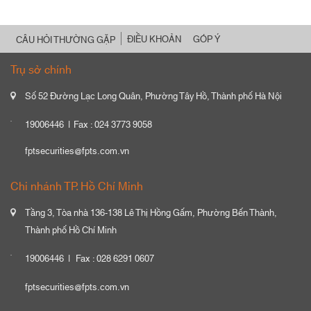
ĐIỀU KHOẢN
GÓP Ý
CÂU HỎI THƯỜNG GẶP
Trụ sở chính
Số 52 Đường Lạc Long Quân, Phường Tây Hồ, Thành phố Hà Nội
19006446
Fax : 024 3773 9058
fptsecurities@fpts.com.vn
Chi nhánh TP. Hồ Chí Minh
Tầng 3, Tòa nhà 136-138 Lê Thị Hồng Gấm, Phường Bến Thành,
Thành phố Hồ Chí Minh
19006446
Fax : 028 6291 0607
fptsecurities@fpts.com.vn