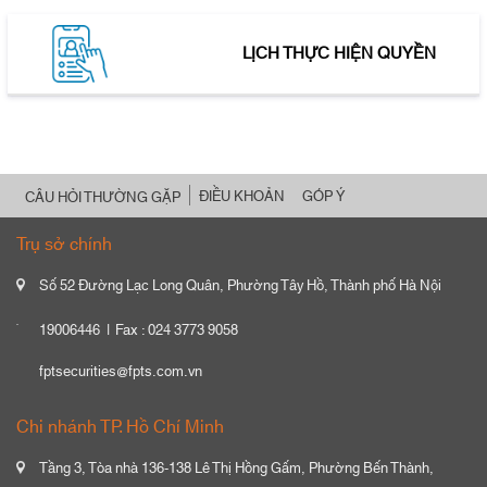
LỊCH THỰC HIỆN QUYỀN
ĐIỀU KHOẢN
GÓP Ý
CÂU HỎI THƯỜNG GẶP
Trụ sở chính
Số 52 Đường Lạc Long Quân, Phường Tây Hồ, Thành phố Hà Nội
19006446
Fax : 024 3773 9058
fptsecurities@fpts.com.vn
Chi nhánh TP. Hồ Chí Minh
Tầng 3, Tòa nhà 136-138 Lê Thị Hồng Gấm, Phường Bến Thành,