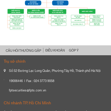
ĐIỀU KHOẢN
GÓP Ý
CÂU HỎI THƯỜNG GẶP
Trụ sở chính
Số 52 Đường Lạc Long Quân, Phường Tây Hồ, Thành phố Hà Nội
19006446
Fax : 024 3773 9058
fptsecurities@fpts.com.vn
Chi nhánh TP. Hồ Chí Minh