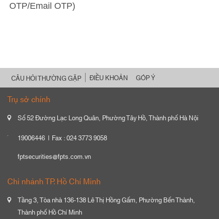
OTP/Email OTP)
ĐIỀU KHOẢN
GÓP Ý
CÂU HỎI THƯỜNG GẶP
Trụ sở chính
Số 52 Đường Lạc Long Quân, Phường Tây Hồ, Thành phố Hà Nội
19006446
Fax : 024 3773 9058
fptsecurities@fpts.com.vn
Chi nhánh TP. Hồ Chí Minh
Tầng 3, Tòa nhà 136-138 Lê Thị Hồng Gấm, Phường Bến Thành,
Thành phố Hồ Chí Minh