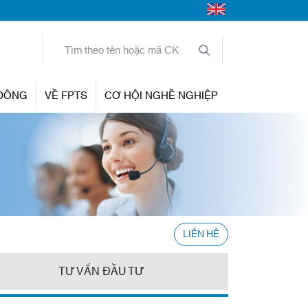
 ĐÔNG
VỀ FPTS
CƠ HỘI NGHỀ NGHIỆP
LIÊN HỆ
TƯ VẤN ĐẦU TƯ