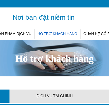
Nơi bạn đặt niềm tin
ẢN PHẨM DỊCH VỤ
HỖ TRỢ KHÁCH HÀNG
QUAN HỆ CỔ
Hỗ trợ khách hàng
DỊCH VỤ TÀI CHÍNH