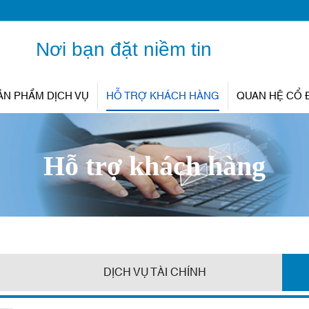
Nơi bạn đặt niềm tin
ẢN PHẨM DỊCH VỤ
HỖ TRỢ KHÁCH HÀNG
QUAN HỆ CỔ
Hỗ trợ khách hàng
DỊCH VỤ TÀI CHÍNH