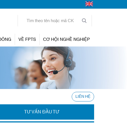
 ĐÔNG
VỀ FPTS
CƠ HỘI NGHỀ NGHIỆP
LIÊN HỆ
TƯ VẤN ĐẦU TƯ