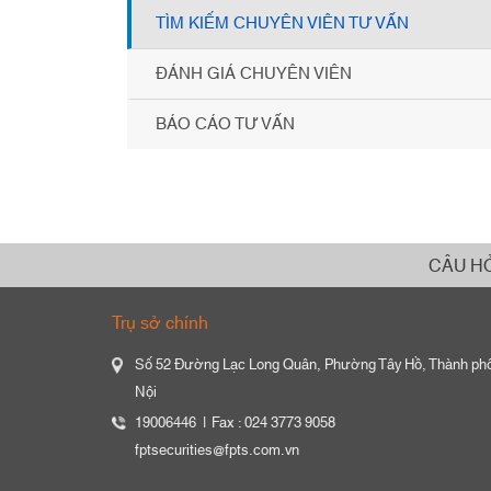
TÌM KIẾM CHUYÊN VIÊN TƯ VẤN
ĐÁNH GIÁ CHUYÊN VIÊN
BÁO CÁO TƯ VẤN
CÂU H
Trụ sở chính
Số 52 Đường Lạc Long Quân, Phường Tây Hồ, Thành ph
Nội
19006446
Fax : 024 3773 9058
fptsecurities@fpts.com.vn