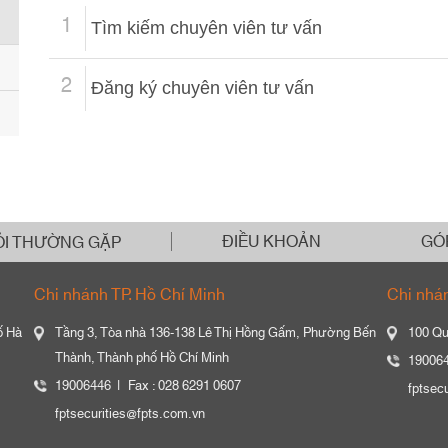
1
Tìm kiếm chuyên viên tư vấn
2
Đăng ký chuyên viên tư vấn
ĐIỀU KHOẢN
GÓ
ỎI THƯỜNG GẶP
Chi nhánh TP. Hồ Chí Minh
Chi nhá
ố Hà
Tầng 3, Tòa nhà 136-138 Lê Thị Hồng Gấm, Phường Bến
100 Qu
Thành, Thành phố Hồ Chí Minh
19006
19006446
Fax : 028 6291 0607
fptsec
fptsecurities@fpts.com.vn