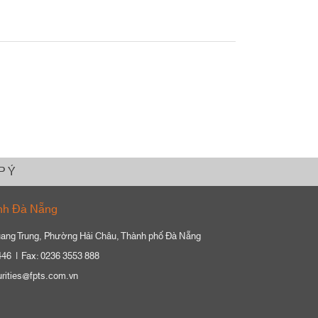
P Ý
nh Đà Nẵng
ang Trung, Phường Hải Châu, Thành phố Đà Nẵng
446
Fax: 0236 3553 888
urities@fpts.com.vn