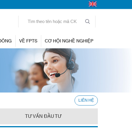
 ĐÔNG
VỀ FPTS
CƠ HỘI NGHỀ NGHIỆP
LIÊN HỆ
TƯ VẤN ĐẦU TƯ