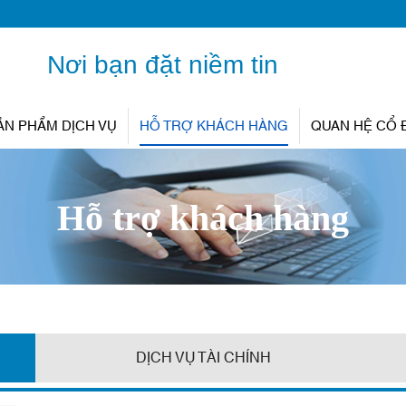
Nơi bạn đặt niềm tin
ẢN PHẨM DỊCH VỤ
HỖ TRỢ KHÁCH HÀNG
QUAN HỆ CỔ
Hỗ trợ khách hàng
DỊCH VỤ TÀI CHÍNH