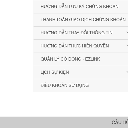
HƯỚNG DẪN LƯU KÝ CHỨNG KHOÁN
THANH TOÁN GIAO DỊCH CHỨNG KHOÁN
HƯỚNG DẪN THAY ĐỔI THÔNG TIN
HƯỚNG DẪN THỰC HIỆN QUYỀN
QUẢN LÝ CỔ ĐÔNG - EZLINK
LỊCH SỰ KIỆN
ĐIỀU KHOẢN SỬ DỤNG
CÂU H