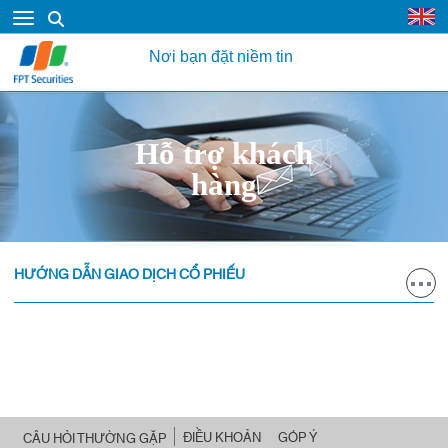
Nơi bạn đặt niềm tin
Hỗ trợ khách
hàng
HƯỚNG DẪN GIAO DỊCH CỔ PHIẾU
ĐIỀU KHOẢN
GÓP Ý
CÂU HỎI THƯỜNG GẶP