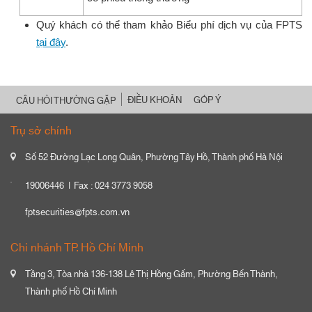
Quý khách có thể tham khảo Biểu phí dịch vụ của FPTS
tại đây
.
ĐIỀU KHOẢN
GÓP Ý
CÂU HỎI THƯỜNG GẶP
Trụ sở chính
Số 52 Đường Lạc Long Quân, Phường Tây Hồ, Thành phố Hà Nội
19006446
Fax : 024 3773 9058
fptsecurities@fpts.com.vn
Chi nhánh TP. Hồ Chí Minh
Tầng 3, Tòa nhà 136-138 Lê Thị Hồng Gấm, Phường Bến Thành,
Thành phố Hồ Chí Minh