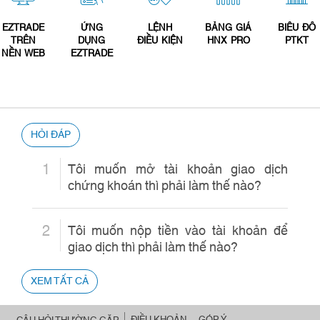
EZTRADE
ỨNG
LỆNH
BẢNG GIÁ
BIỂU ĐỒ
TRÊN
DỤNG
ĐIỀU KIỆN
HNX PRO
PTKT
NỀN WEB
EZTRADE
HỎI ĐÁP
1
Tôi muốn mở tài khoản giao dịch
chứng khoán thì phải làm thế nào?
2
Tôi muốn nộp tiền vào tài khoản để
giao dịch thì phải làm thế nào?
XEM TẤT CẢ