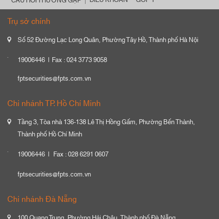
ĐIỀU KHOẢN
GÓP Ý
CÂU HỎI THƯỜNG GẶP
Trụ sở chính
Số 52 Đường Lạc Long Quân, Phường Tây Hồ, Thành phố Hà Nội
19006446
Fax : 024 3773 9058
fptsecurities@fpts.com.vn
Chi nhánh TP. Hồ Chí Minh
Tầng 3, Tòa nhà 136-138 Lê Thị Hồng Gấm, Phường Bến Thành,
Thành phố Hồ Chí Minh
19006446
Fax : 028 6291 0607
fptsecurities@fpts.com.vn
Chi nhánh Đà Nẵng
100 Quang Trung, Phường Hải Châu, Thành phố Đà Nẵng