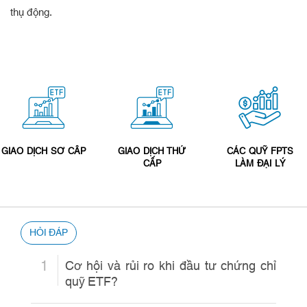
thụ động.
GIAO DỊCH SƠ CẤP
GIAO DỊCH THỨ
CÁC QUỸ FPTS
CẤP
LÀM ĐẠI LÝ
HỎI ĐÁP
1
Cơ hội và rủi ro khi đầu tư chứng chỉ
quỹ ETF?