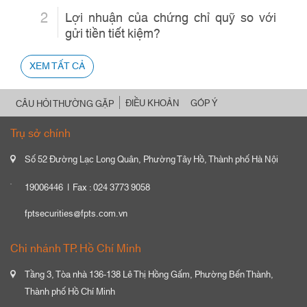
2
Lợi nhuận của chứng chỉ quỹ so với
gửi tiền tiết kiệm?
XEM TẤT CẢ
ĐIỀU KHOẢN
GÓP Ý
CÂU HỎI THƯỜNG GẶP
Trụ sở chính
Số 52 Đường Lạc Long Quân, Phường Tây Hồ, Thành phố Hà Nội
19006446
Fax : 024 3773 9058
fptsecurities@fpts.com.vn
Chi nhánh TP. Hồ Chí Minh
Tầng 3, Tòa nhà 136-138 Lê Thị Hồng Gấm, Phường Bến Thành,
Thành phố Hồ Chí Minh