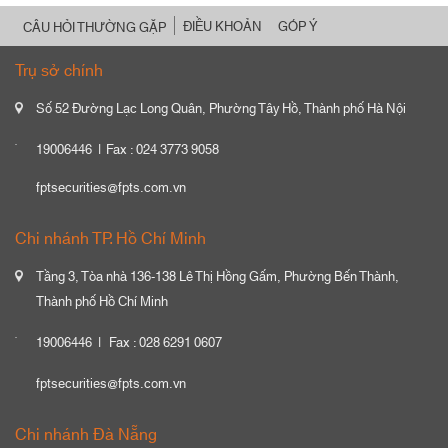
ĐIỀU KHOẢN
GÓP Ý
CÂU HỎI THƯỜNG GẶP
Trụ sở chính
Số 52 Đường Lạc Long Quân, Phường Tây Hồ, Thành phố Hà Nội
19006446
Fax : 024 3773 9058
fptsecurities@fpts.com.vn
Chi nhánh TP. Hồ Chí Minh
Tầng 3, Tòa nhà 136-138 Lê Thị Hồng Gấm, Phường Bến Thành,
Thành phố Hồ Chí Minh
19006446
Fax : 028 6291 0607
fptsecurities@fpts.com.vn
Chi nhánh Đà Nẵng