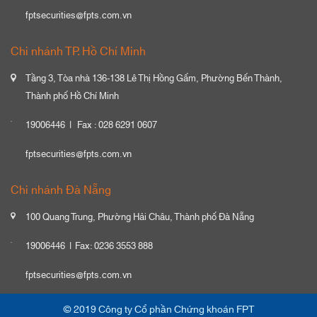
fptsecurities@fpts.com.vn
Chi nhánh TP. Hồ Chí Minh
Tầng 3, Tòa nhà 136-138 Lê Thị Hồng Gấm, Phường Bến Thành,
Thành phố Hồ Chí Minh
19006446
Fax : 028 6291 0607
fptsecurities@fpts.com.vn
Chi nhánh Đà Nẵng
100 Quang Trung, Phường Hải Châu, Thành phố Đà Nẵng
19006446
Fax: 0236 3553 888
fptsecurities@fpts.com.vn
© 2019 Công ty Cổ phần Chứng khoán FPT