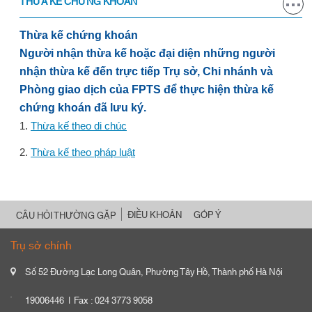
THỪA KẾ CHỨNG KHOÁN
Thừa kế chứng khoán
Người nhận thừa kế hoặc đại diện những người
nhận thừa kế đến trực tiếp Trụ sở, Chi nhánh và
Phòng giao dịch của FPTS để thực hiện thừa kế
chứng khoán đã lưu ký.
1.
Thừa kế theo di chúc
2.
Thừa kế theo pháp luật
ĐIỀU KHOẢN
GÓP Ý
CÂU HỎI THƯỜNG GẶP
Trụ sở chính
Số 52 Đường Lạc Long Quân, Phường Tây Hồ, Thành phố Hà Nội
19006446
Fax : 024 3773 9058