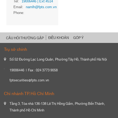
Tel:
19006446
| Ext:4514
Email:
namlh@fpts.com.vn
Phone:
ĐIỀU KHOẢN
GÓP Ý
CÂU HỎI THƯỜNG GẶP
Trụ sở chính
Số 52 Đường Lạc Long Quân, Phường Tây Hồ, Thành phố Hà Nội
19006446
Fax : 024 3773 9058
fptsecurities@fpts.com.vn
Chi nhánh TP. Hồ Chí Minh
Tầng 3, Tòa nhà 136-138 Lê Thị Hồng Gấm, Phường Bến Thành,
Thành phố Hồ Chí Minh