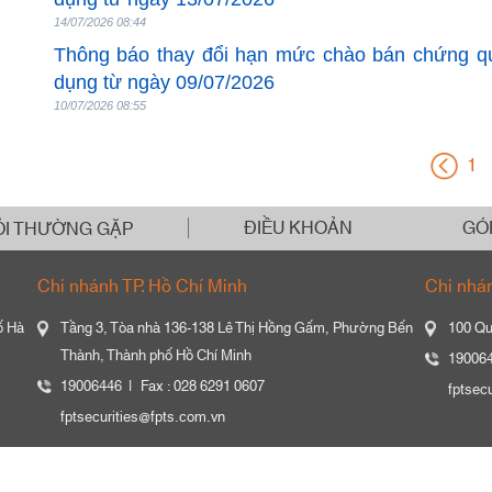
14/07/2026 08:44
Thông báo thay đổi hạn mức chào bán chứng q
dụng từ ngày 09/07/2026
10/07/2026 08:55
1
ĐIỀU KHOẢN
GÓ
ỎI THƯỜNG GẶP
Chi nhánh TP. Hồ Chí Minh
Chi nhá
ố Hà
Tầng 3, Tòa nhà 136-138 Lê Thị Hồng Gấm, Phường Bến
100 Qu
Thành, Thành phố Hồ Chí Minh
19006
19006446
Fax : 028 6291 0607
fptsec
fptsecurities@fpts.com.vn
© 2019 Công ty Cổ phần Chứng khoán FPT