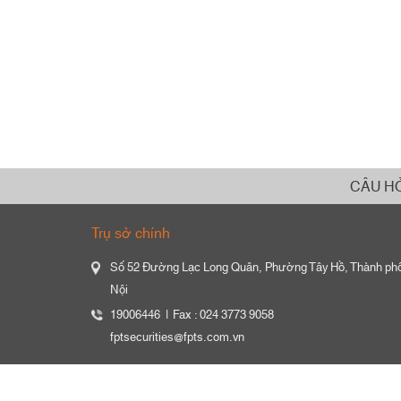
CÂU H
Trụ sở chính
Số 52 Đường Lạc Long Quân, Phường Tây Hồ, Thành ph
Nội
19006446
Fax : 024 3773 9058
fptsecurities@fpts.com.vn