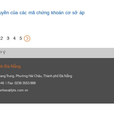
uyền của các mã chứng khoán cơ sở áp
2
3
4
5
P Ý
nh Đà Nẵng
ang Trung, Phường Hải Châu, Thành phố Đà Nẵng
446
Fax: 0236 3553 888
urities@fpts.com.vn