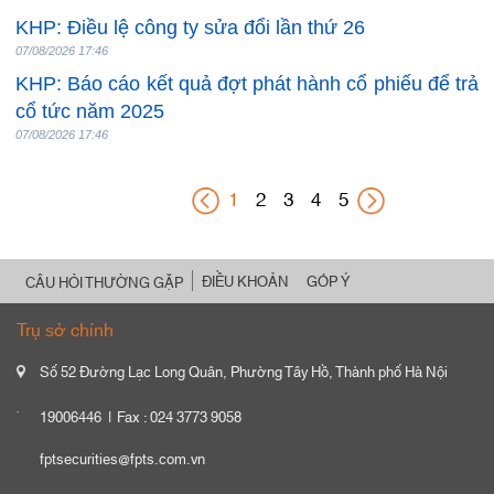
KHP: Điều lệ công ty sửa đổi lần thứ 26
07/08/2026 17:46
KHP: Báo cáo kết quả đợt phát hành cổ phiếu để trả
cổ tức năm 2025
07/08/2026 17:46
1
2
3
4
5
ĐIỀU KHOẢN
GÓP Ý
CÂU HỎI THƯỜNG GẶP
Trụ sở chính
Số 52 Đường Lạc Long Quân, Phường Tây Hồ, Thành phố Hà Nội
19006446
Fax : 024 3773 9058
fptsecurities@fpts.com.vn