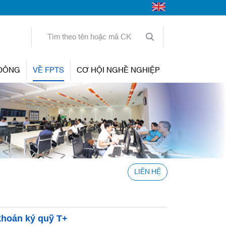
 ĐÔNG
VỀ FPTS
CƠ HỘI NGHỀ NGHIỆP
LIÊN HỆ
khoán ký quỹ T+