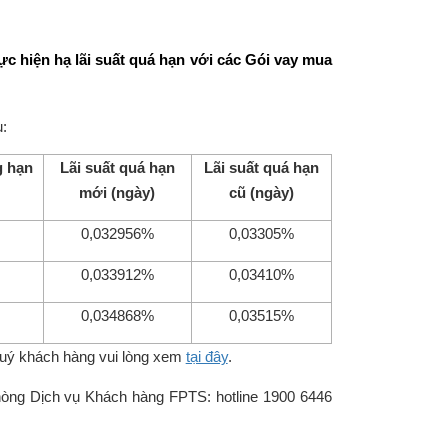
 hiện hạ lãi suất quá hạn với các Gói vay mua
:
g hạn
Lãi suất quá hạn
Lãi suất quá hạn
mới (ngày)
cũ (ngày)
0,032956%
0,03305%
0,033912%
0,03410%
0,034868%
0,03515%
uý khách hàng vui lòng xem
tại đây
.
hòng Dịch vụ Khách hàng FPTS: hotline 1900 6446