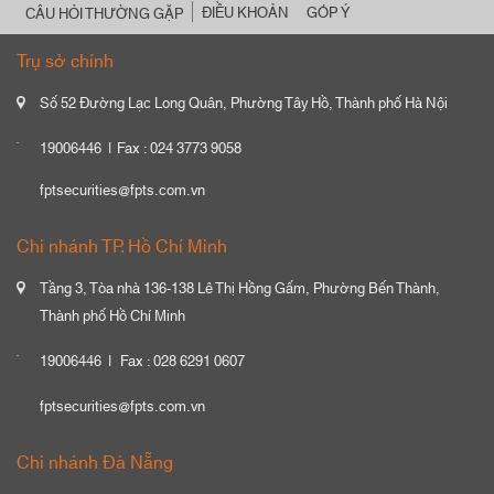
ĐIỀU KHOẢN
GÓP Ý
CÂU HỎI THƯỜNG GẶP
Trụ sở chính
Số 52 Đường Lạc Long Quân, Phường Tây Hồ, Thành phố Hà Nội
19006446
Fax : 024 3773 9058
fptsecurities@fpts.com.vn
Chi nhánh TP. Hồ Chí Minh
Tầng 3, Tòa nhà 136-138 Lê Thị Hồng Gấm, Phường Bến Thành,
Thành phố Hồ Chí Minh
19006446
Fax : 028 6291 0607
fptsecurities@fpts.com.vn
Chi nhánh Đà Nẵng