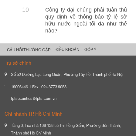
10
Công ty đại chúng phải tuân thủ
quy định về thông báo tỷ lệ sở
hữu nước ngoài tối đa như thế
nào?
ĐIỀU KHOẢN
GÓP Ý
CÂU HỎI THƯỜNG GẶP
Trụ sở chính
Số 52 Đường Lạc Long Quân, Phường Tây Hồ, Thành phố Hà Nội
19006446
Fax : 024 3773 9058
fptsecurities@fpts.com.vn
Chi nhánh TP. Hồ Chí Minh
Tầng 3, Tòa nhà 136-138 Lê Thị Hồng Gấm, Phường Bến Thành,
Thành phố Hồ Chí Minh