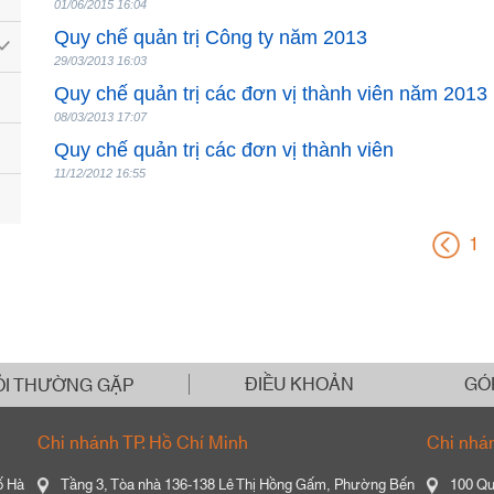
01/06/2015 16:04
Quy chế quản trị Công ty năm 2013
29/03/2013 16:03
Quy chế quản trị các đơn vị thành viên năm 2013
08/03/2013 17:07
Quy chế quản trị các đơn vị thành viên
11/12/2012 16:55
1
ĐIỀU KHOẢN
GÓ
ỎI THƯỜNG GẶP
Chi nhánh TP. Hồ Chí Minh
Chi nhá
ố Hà
Tầng 3, Tòa nhà 136-138 Lê Thị Hồng Gấm, Phường Bến
100 Qu