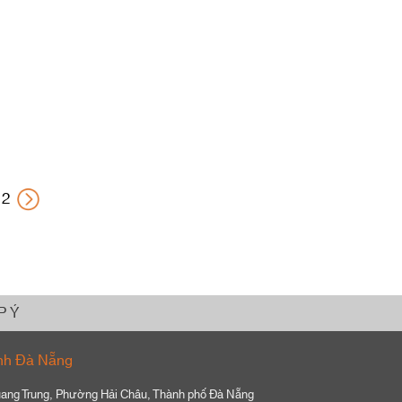
2
P Ý
nh Đà Nẵng
ang Trung, Phường Hải Châu, Thành phố Đà Nẵng