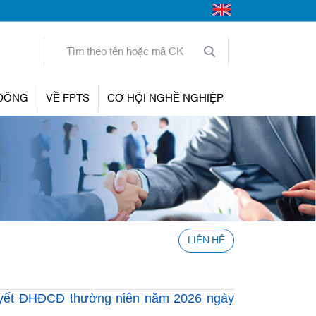
 ĐÔNG
VỀ FPTS
CƠ HỘI NGHỀ NGHIỆP
LIÊN HỆ
quyết ĐHĐCĐ thường niên năm 2026 ngày