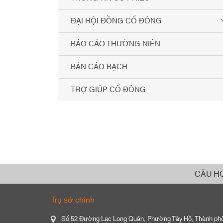
ĐẠI HỘI ĐỒNG CỔ ĐÔNG
BÁO CÁO THƯỜNG NIÊN
BẢN CÁO BẠCH
TRỢ GIÚP CỔ ĐÔNG
CÂU H
Trụ sở chính
Số 52 Đường Lạc Long Quân, Phường Tây Hồ, Thành ph