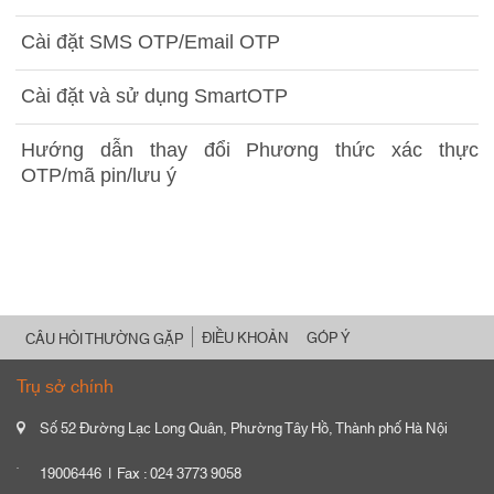
Cài đặt SMS OTP/Email OTP
Cài đặt và sử dụng SmartOTP
Hướng dẫn thay đổi Phương thức xác thực
OTP/mã pin/lưu ý
ĐIỀU KHOẢN
GÓP Ý
CÂU HỎI THƯỜNG GẶP
Trụ sở chính
Số 52 Đường Lạc Long Quân, Phường Tây Hồ, Thành phố Hà Nội
19006446
Fax : 024 3773 9058