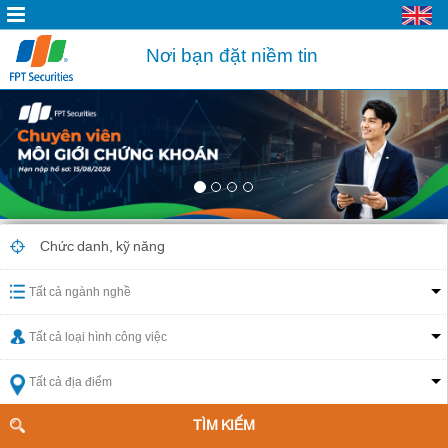
Nơi bạn đặt niềm tin
Tất cả ngành nghề
Tất cả loại hình công việc
Tất cả địa điểm
TÌM KIẾM