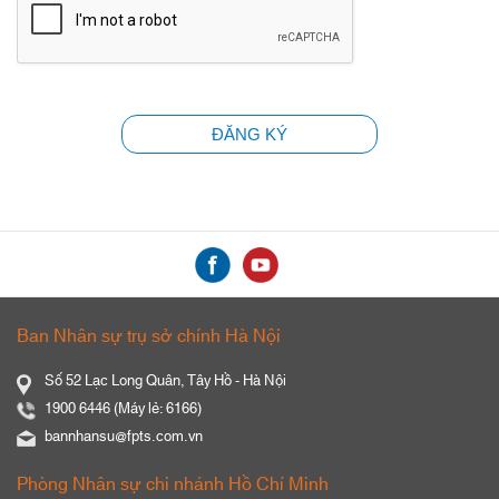
ĐĂNG KÝ
Ban Nhân sự trụ sở chính Hà Nội
Số 52 Lạc Long Quân, Tây Hồ - Hà Nội
1900 6446 (Máy lẻ: 6166)
bannhansu@fpts.com.vn
Phòng Nhân sự chi nhánh Hồ Chí Minh