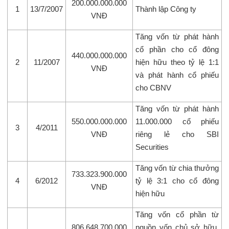
200.000.000.000
1
13/7/2007
Thành lập Công ty
VNĐ
Tăng vốn từ phát hành
cổ phần cho cổ đông
440.000.000.000
2
11/2007
hiện hữu theo tỷ lệ 1:1
VNĐ
và phát hành cổ phiếu
cho CBNV
Tăng vốn từ phát hành
550.000.000.000
11.000.000 cổ phiếu
3
4/2011
VNĐ
riêng lẻ cho SBI
Securities
Tăng vốn từ chia thưởng
733.323.900.000
4
6/2012
tỷ lệ 3:1 cho cổ đông
VNĐ
hiện hữu
Tăng vốn cổ phần từ
806.648.700.000
nguồn vốn chủ sở hữu,