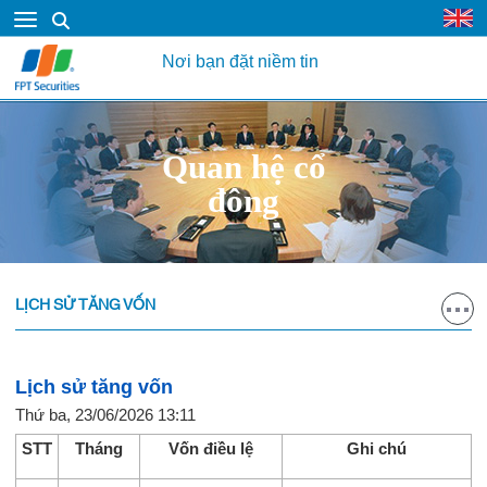
Nơi bạn đặt niềm tin
Quan hệ cổ
đông
LỊCH SỬ TĂNG VỐN
Lịch sử tăng vốn
Thứ ba, 23/06/2026 13:11
STT
Tháng
Vốn điều lệ
Ghi chú