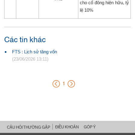
cho cổ đông hiện hữu, tỷ
lệ 10%
Các tin khác
FTS :
Lịch sử tăng vốn
(23/06/2026 13:11)
1
ĐIỀU KHOẢN
GÓP Ý
CÂU HỎI THƯỜNG GẶP