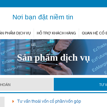
Nơi bạn đặt niềm tin
ẢN PHẨM DỊCH VỤ
HỖ TRỢ KHÁCH HÀNG
QUAN HỆ CỔ
Sản phẩm dịch vụ
KHOÁN
TƯ 
Tư vấn thoái vốn cổ phần/vốn góp