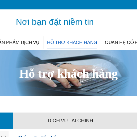
Nơi bạn đặt niềm tin
ẢN PHẨM DỊCH VỤ
HỖ TRỢ KHÁCH HÀNG
QUAN HỆ CỔ
Hỗ trợ khách hàng
DỊCH VỤ TÀI CHÍNH