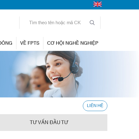
 ĐÔNG
VỀ FPTS
CƠ HỘI NGHỀ NGHIỆP
LIÊN HỆ
TƯ VẤN ĐẦU TƯ