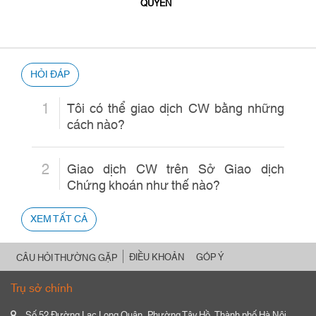
QUYỀN
HỎI ĐÁP
1
Tôi có thể giao dịch CW bằng những
cách nào?
2
Giao dịch CW trên Sở Giao dịch
Chứng khoán như thế nào?
XEM TẤT CẢ
ĐIỀU KHOẢN
GÓP Ý
CÂU HỎI THƯỜNG GẶP
Trụ sở chính
Số 52 Đường Lạc Long Quân, Phường Tây Hồ, Thành phố Hà Nội